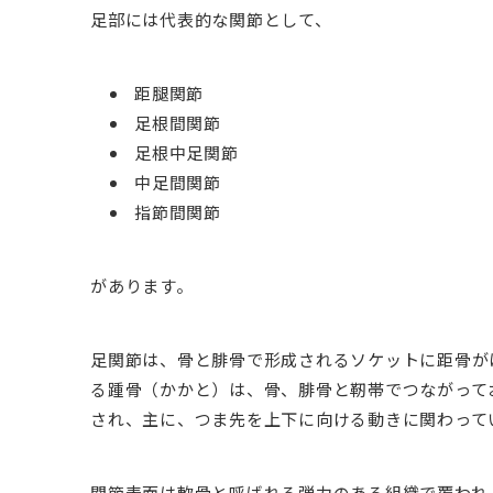
足部には代表的な関節として、
距腿関節
足根間関節
足根中足関節
中足間関節
指節間関節
があります。
足関節は、骨と腓骨で形成されるソケットに距骨が
る踵骨（かかと）は、骨、腓骨と靭帯でつながって
され、主に、つま先を上下に向ける動きに関わって
関節表面は軟骨と呼ばれる弾力のある組織で覆われ