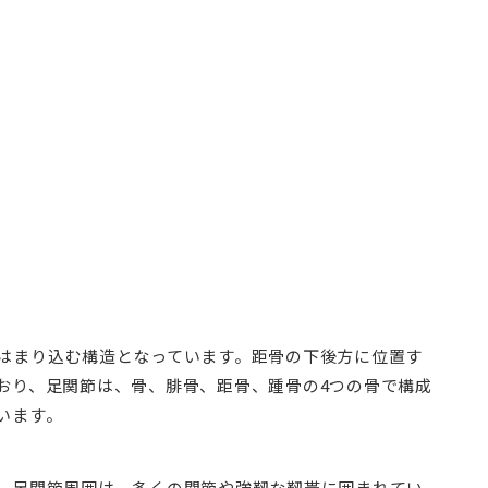
はまり込む構造となっています。距骨の下後方に位置す
おり、足関節は、骨、腓骨、距骨、踵骨の4つの骨で構成
います。
、足関節周囲は、多くの関節や強靱な靱帯に囲まれてい