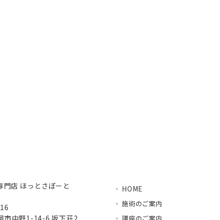
専門店 ほっとさぽーと
HOME
施術のご案内
16
市中野1-14-6 坂下荘2
講座のご案内