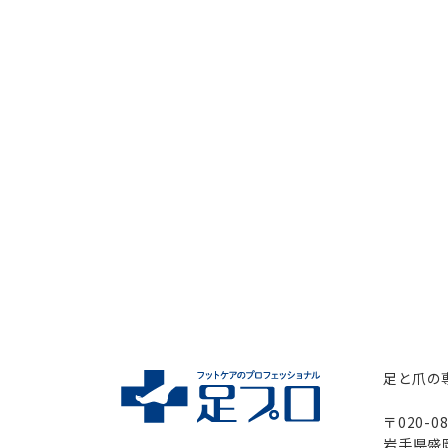
足と爪の
〒020-08
岩手県盛岡