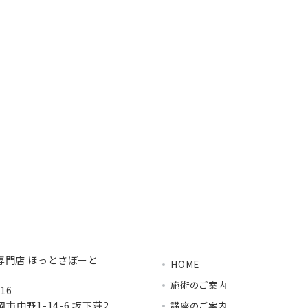
専門店 ほっとさぽーと
HOME
施術のご案内
16
市中野1-14-6 坂下荘2
講座のご案内