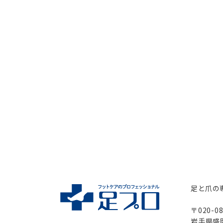
足と爪の
〒020-08
岩手県盛岡